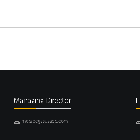
Managing Director
E
md@pegasusaec.com