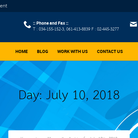
ment
:: Phone and Fax ::
T : 034-155-152-3, 061-413-8839 F : 02-445-3277
HOME
BLOG
WORK WITH US
CONTACT US
Day: July 10, 2018