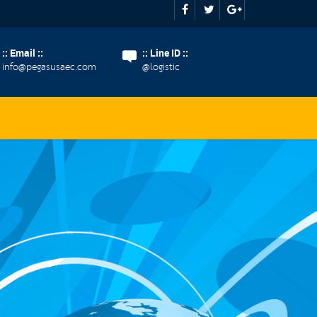
:: Email ::
:: Line ID ::
info@pegasusaec.com
@logistic