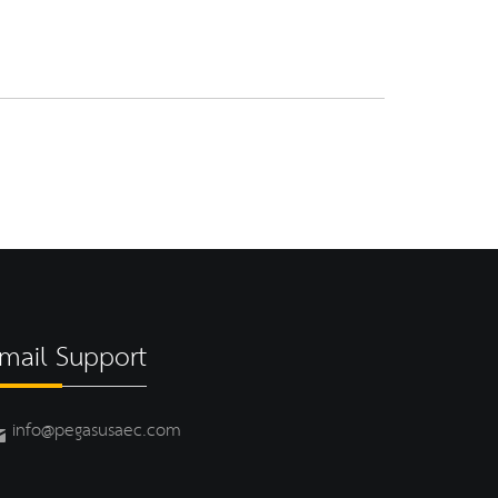
mail Support
info@pegasusaec.com