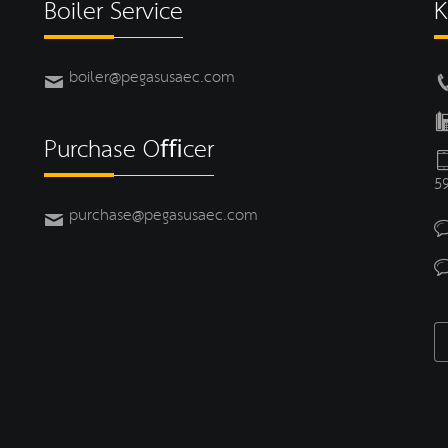
Boiler Service
K
boiler@pegasusaec.com
Purchase Oﬃcer
5
purchase@pegasusaec.com