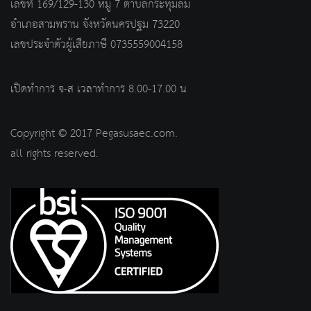
เลขที่ 169/129-130 หมู่ 7 ตำบลกระทุ่มล้ม
อำเภอสามพราน จังหวัดนครปฐม 73220
เลขประจำตัวผู้เสียภาษี 0735559004158
เปิดทำการ จ-ส เวลาทำการ 8.00-17.00 น
Copyright © 2017 Pegasusaec.com.
all rights reserved.