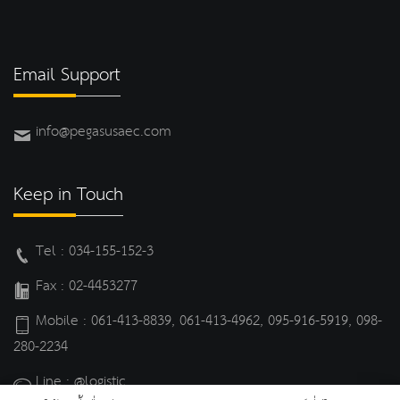
Email Support
info@pegasusaec.com
Keep in Touch
Tel : 034-155-152-3
Fax : 02-4453277
Mobile : 061-413-8839, 061-413-4962, 095-916-5919, 098-
280-2234
Line : @logistic