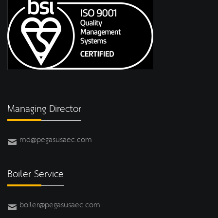
Managing Director
md@pegasusaec.com
Boiler Service
boiler@pegasusaec.com