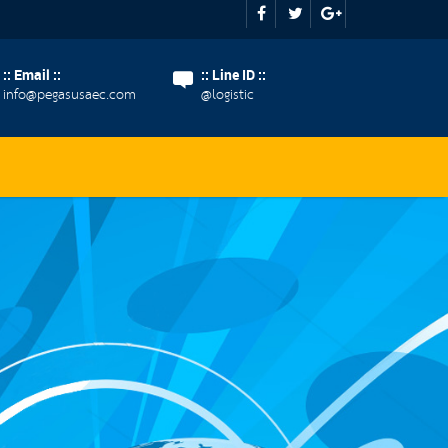
:: Email ::
:: Line ID ::
info@pegasusaec.com
@logistic