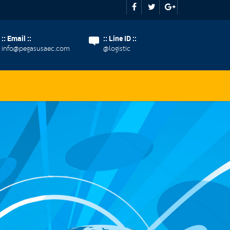
:: Email ::
:: Line ID ::
info@pegasusaec.com
@logistic