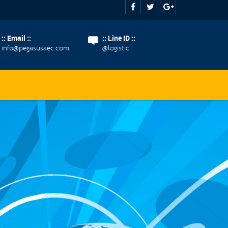
:: Email ::
:: Line ID ::
info@pegasusaec.com
@logistic