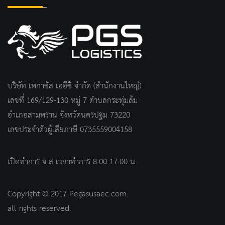
บริษัท เพกาซัส เออีซี จำกัด (สำนักงานใหญ่)
เลขที่ 169/129-130 หมู่ 7 ตำบลกระทุ่มล้ม
อำเภอสามพราน จังหวัดนครปฐม 73220
เลขประจำตัวผู้เสียภาษี 0735559004158
เปิดทำการ จ-ส เวลาทำการ 8.00-17.00 น
Copyright © 2017 Pegasusaec.com.
all rights reserved.