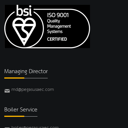
Managing Director
md@pegasusaec.com
Boiler Service
boiler@pegasusaec.com