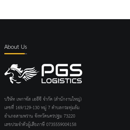
About Us
บริษัท เพกาซัส เออีซี จำกัด (สำนักงานใหญ่)
เลขที่ 169/129-130 หมู่ 7 ตำบลกระทุ่มล้ม
อำเภอสามพราน จังหวัดนครปฐม 73220
เลขประจำตัวผู้เสียภาษี 0735559004158