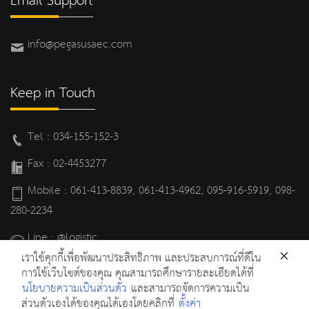
Email Support
info@pegasusaec.com
Keep in Touch
Tel : 034-155-152-3
Fax : 02-4453277
Mobile : 061-413-8839, 061-413-4962, 095-916-5919, 098-
280-2234
Line : @logistic
เราใช้คุกกี้เพื่อพัฒนาประสิทธิภาพ และประสบการณ์ที่ดีใน
Line : @cleaning
การใช้เว็บไซต์ของคุณ คุณสามารถศึกษารายละเอียดได้ที่
นโยบายความเป็นส่วนตัว
และสามารถจัดการความเป็น
ส่วนตัวเองได้ของคุณได้เองโดยคลิกที่
ตั้งค่า